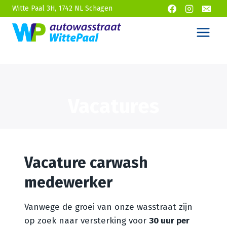
Doorgaan
Witte Paal 3H, 1742 NL Schagen
naar
inhoud
Vacatures
Vacature carwash
medewerker
Vanwege de groei van onze wasstraat zijn
op zoek naar versterking voor
30 uur per