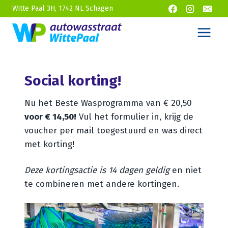
Doorgaan
Witte Paal 3H, 1742 NL Schagen
naar
inhoud
Social korting!
Nu het Beste Wasprogramma van € 20,50
voor € 14,50!
Vul het formulier in, krijg de
voucher per mail toegestuurd en was direct
met korting!
Deze kortingsactie is 14 dagen geldig
en niet
te combineren met andere kortingen.